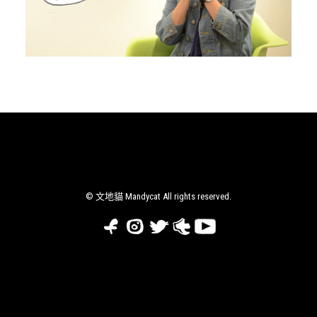
購物車
CART
聯絡我們
CONTACT US
會員登入
MEMBERS LOGIN
NFT
PROJECTS
© 文地貓 Mandycat All rights reserved.