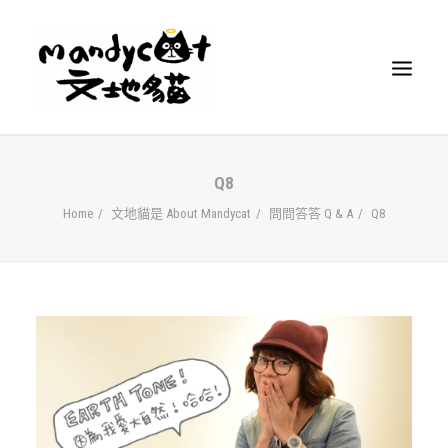
主頁
Q8
HOME
Home
文地貓是 About Mandycat
問問答答 Q & A
Q8
文地貓是
ABOUT MANDYCAT
貓動靜
ACTIVITIES
貓企劃
PROJECTS
文地貓店
SHOP